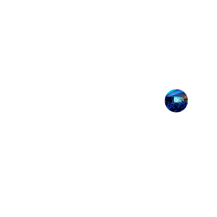
★★★★★
"Muchísimas gracias, todo quedo bellísi
para agradecerte por todo. Gracias realm
evento el mejor"
Maríii