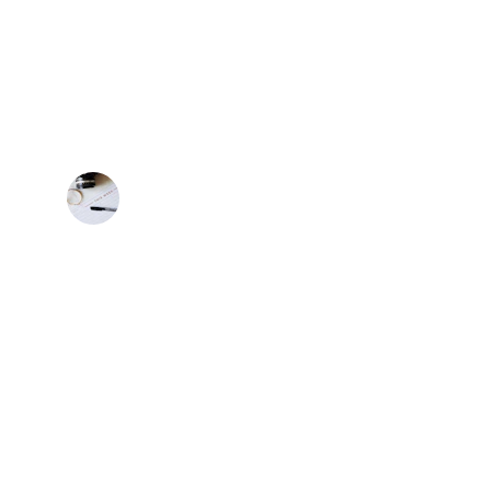
★★★★★
 cumpleaños fue espectacular, todos mis 
ron maravillados con cada detalle.
Gymalis Carrillo