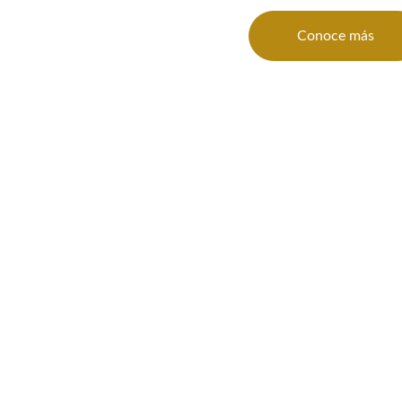
Conoce más
, soñamos contigo 
acia un evento ino
gratuita con nuestras organizadoras y comienza a diseñar la cel