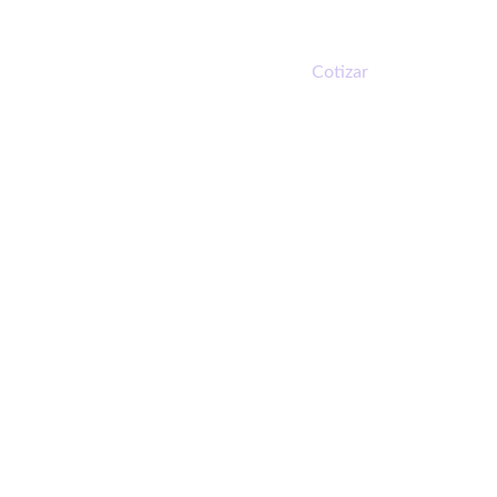
EN
Cotizar
 que 
po.